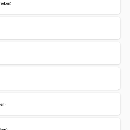
ieken)
en)
eken)