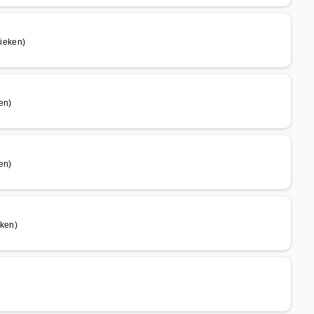
ieken)
en)
en)
ken)