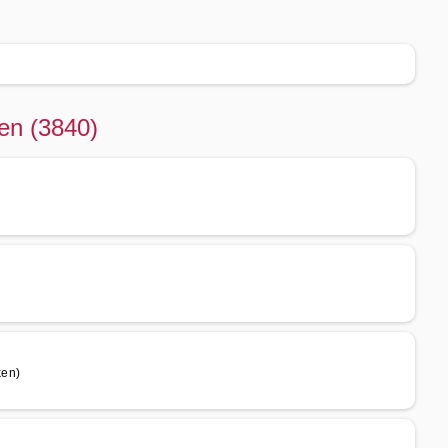
en (3840)
ken)