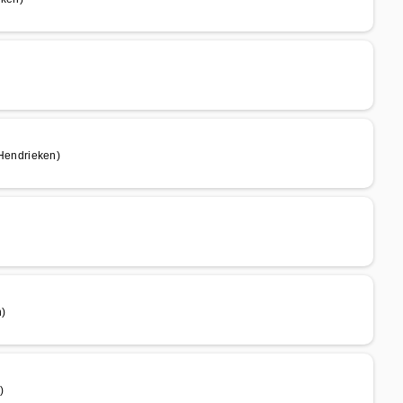
Hendrieken)
)
)