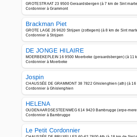
GROTESTRAAT 23 9500 Geraardsbergen (à 7 km de Sint marten
Cordonnier à Grammont
Brackman Piet
GROTE LAGE 26 9620 Strijpen (zottegem) (à 8 km de Sint marte
Cordonnier à Strijpen
DE JONGE HILAIRE
MOERBEKEPLEIN 16 9500 Moerbeke (geraardsbergen) (à 11 km 
Cordonnier à Moerbeke
Jospin
CHAUSSÉE DE GRAMMONT 38 7822 Ghislenghien (ath) (à 16 km
Cordonnier à Ghislenghien
HELENA
OUDENAARDSESTEENWEG 614 9420 Bambrugge (erpe-mere) (à 
Cordonnier à Bambrugge
Le Petit Cordonnier
CHAUSSÉE DE BRUXELLES 60-62 7800 Ath (à 18 km de Sint ma