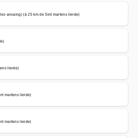
z-anvaing) (à 25 km de Sint martens lierde)
de)
ns lierde)
t martens lierde)
t martens lierde)