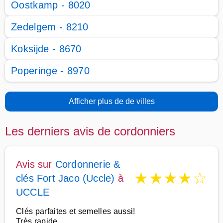
Oostkamp - 8020
Zedelgem - 8210
Koksijde - 8670
Poperinge - 8970
Afficher plus de de villes
Les derniers avis de cordonniers
Avis sur
Cordonnerie &
★
★
★
★
☆
clés Fort Jaco (Uccle)
à
UCCLE
Clés parfaites et semelles aussi!
Très rapide.