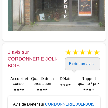
★
★
★
★
★
1 avis sur
CORDONNERIE JOLI-
Ecrire un avis
BOIS
Accueil et
Qualité de la
Délais
Rapport
conseil
prestation
qualité / prix
★
★
★
★
★
★
★
★
★
★
★
★
★
★
★
☆
Avis de Dieter sur
CORDONNERIE JOLI-BOIS