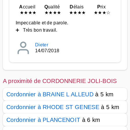
A
ccueil
Q
ualité
D
élais
P
rix
★
★
★
★
★
★
★
★
★
★
★
★
★
★
★
☆
Impeccable et de parole.
➕ Très bon travail.
Dieter
14/07/2018
A proximité de CORDONNERIE JOLI-BOIS
Cordonnier à BRAINE L ALLEUD
à 5 km
Cordonnier à RHODE ST GENESE
à 5 km
Cordonnier à PLANCENOIT
à 6 km