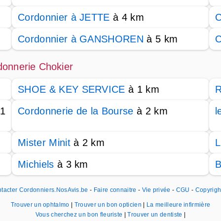
Cordonnier à JETTE
à 4 km
C
Cordonnier à GANSHOREN
à 5 km
C
donnerie Chokier
SHOE & KEY SERVICE
à 1 km
R
1
Cordonnerie de la Bourse
à 2 km
l
Mister Minit
à 2 km
L
Michiels
à 3 km
tacter Cordonniers.NosAvis.be
-
Faire connaitre
-
Vie privée
-
CGU
-
Copyrigh
Trouver un ophtalmo
|
Trouver un bon opticien
|
La meilleure infirmière
Vous cherchez un bon fleuriste
|
Trouver un dentiste
|