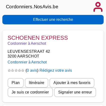
Cordonniers.NosAvis.be
Effectuer une recherche
SCHOENEN EXPRESS
Cordonnier à Aerschot
LEUVENSESTRAAT 42
3200 AARSCHOT
Cordonnier à Aerschot
☆
☆
☆
☆
☆
(
0 avis
)
Rédigez votre avis
Plan
Itinéraire
Ajouter à mes favoris
Je suis ce cordonnier
Signaler une erreur